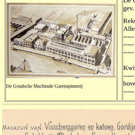
De 
gev.
Reke
Alle
----
----
----
Kwit
----
bove
De Goudsche Machinale Garenspinnerij
----