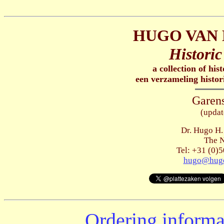
HUGO VAN 
Historic
a collection of his
een verzameling histor
Garens
(updat
Dr. Hugo H.
The N
Tel: +31 (0)5
hugo@hugo
Ordering informa