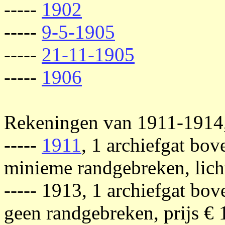
-----
1902
-----
9-5-1905
-----
21-11-1905
-----
1906
Rekeningen van 1911-1914,
-----
1911
, 1 archiefgat bov
minieme randgebreken, licht
----- 1913, 1 archiefgat bo
geen randgebreken, prijs € 