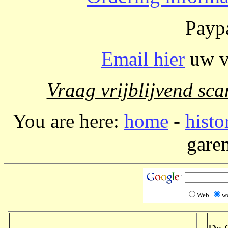
Paypa
Email hier
uw vr
Vraag vrijblijvend sca
You are here:
home
-
histo
garen
Web
w