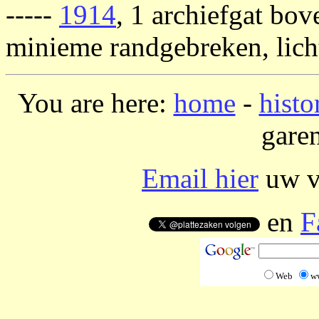
-----
1914
, 1 archiefgat bov
minieme randgebreken, licht
You are here:
home
-
histo
garen
Email hier
uw vr
en
F
Web
w