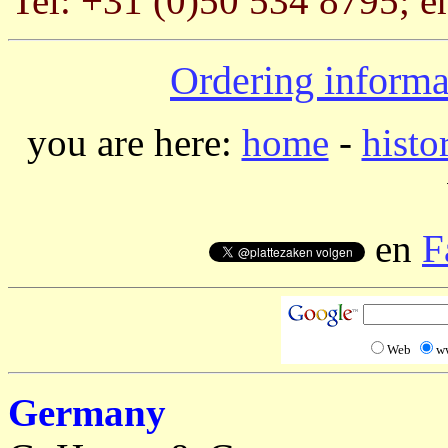
Tel: +31 (0)50 534 8795; e
Ordering informa
you are here:
home
-
histo
en
F
Web
w
Germany