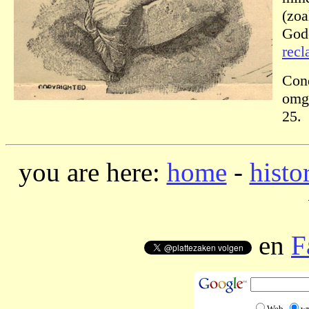
(zoa
Gode
recl
Cond
omge
25.
you are here:
home
-
histo
en
F
Web
w