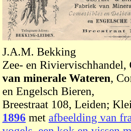
J.A.M. Bekking
Zee- en Riviervischhandel,
van minerale Wateren
, Co
en Engelsch Bieren,
Breestraat 108, Leiden; Kle
1896
met
afbeelding van fr
vogels, een kok en vissen m