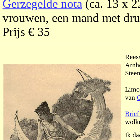
Gerzegelde nota
(ca. 13 x 
vrouwen, een mand met drui
Prijs € 35
Reess
Arnh
Steen
Limon
van
C
Brief
wolke
Ik da