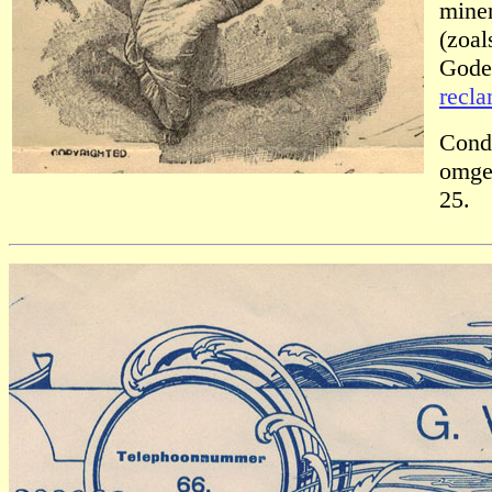
miner
(zoa
Goden
recla
Condi
omges
25.