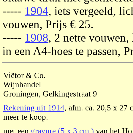
-----
1904
, iets vergeeld, li
vouwen, Prijs € 25.
-----
1908
, 2 nette vouwen,
in een A4-hoes te passen, Pr
Viëtor & Co.
Wijnhandel
Groningen, Gelkingestraat 9
Rekening uit 1914
, afm. ca. 20,5 x 27 
meer te koop.
met een
gravure (5 x 3 cm.)
van het Hof