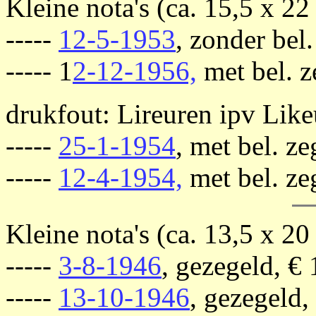
Kleine nota's (ca. 15,5 x 22
-----
12-5-1953
, zonder bel.
----- 1
2-12-1956,
met bel. z
drukfout: Lireuren ipv Like
-----
25-1-1954
, met bel. ze
-----
12-4-1954,
met bel. ze
Kleine nota's (ca. 13,5 x 20
-----
3-8-1946
, gezegeld, € 
-----
13-10-1946
, gezegeld,