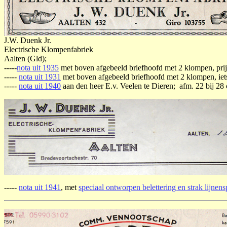
J.W. Duenk Jr.
Electrische Klompenfabriek
Aalten (Gld);
-----
nota uit 1935
met boven afgebeeld briefhoofd met 2 klompen, prij
-----
nota uit 1931
met boven afgebeeld briefhoofd met 2 klompen, iets 
-----
nota uit 1940
aan den heer E.v. Veelen te Dieren; afm. 22 bij 28 
-----
nota uit 1941
, met
speciaal ontworpen belettering en strak lijnens