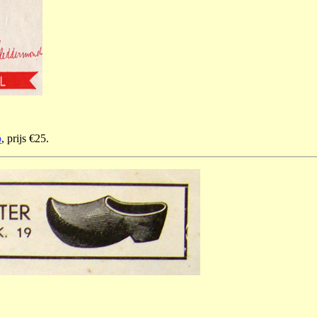
p
, prijs €25.