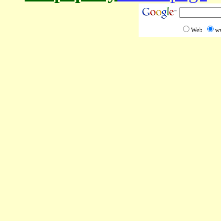
Web
w