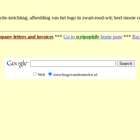
tie-inrichting; afbeelding van het logo in zwart-rood-wit; heel mooie co
pany letters and invoices
***
Go to
scripophily
home page
***
Bac
Web
www.hugovandermolen.nl