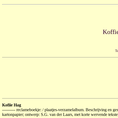
Koffi
Te
Kofiie Hag
---------- reclameboekje: / plaatjes-verzamelalbum. Beschrijving en g
kartonpapier; ontwerp: S.G. van der Laars, met korte wervende tekste