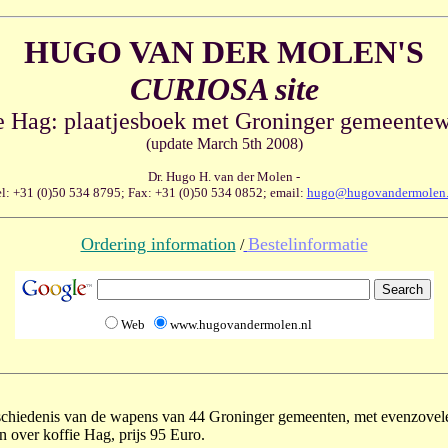
HUGO VAN DER MOLEN'S
CURIOSA site
e Hag: plaatjesboek met Groninger gemeente
(update March 5th 2008)
Dr. Hugo H. van der Molen -
l: +31 (0)50 534 8795; Fax: +31 (0)50 534 0852; email:
hugo@hugovandermolen.
Ordering information
Bestelinformatie
/
Web
www.hugovandermolen.nl
eschiedenis van de wapens van 44 Groninger gemeenten, met evenzovele a
n over koffie Hag, prijs 95 Euro.