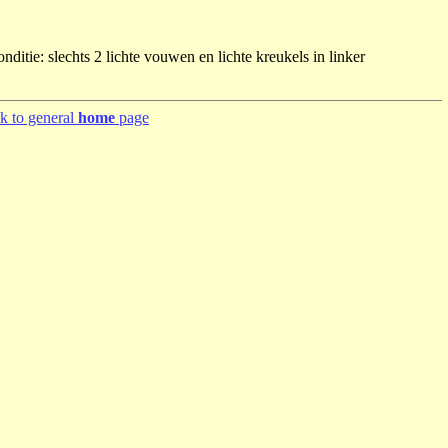
nditie: slechts 2 lichte vouwen en lichte kreukels in linker
k to general
home
page