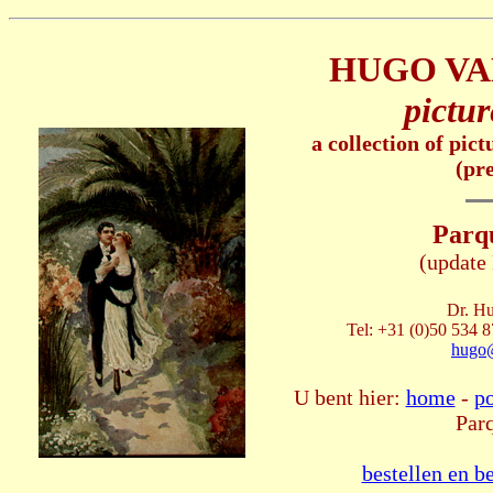
HUGO VA
pictur
a collection of pic
(pr
Parq
(update
Dr. Hu
Tel: +31 (0)50 534 8
hugo
U bent hier:
home
-
po
Par
bestellen en b