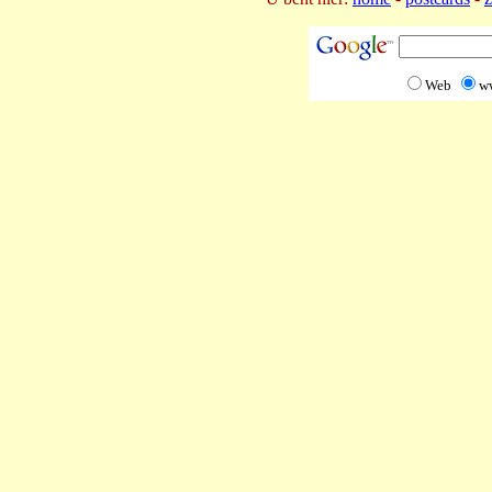
Web
w