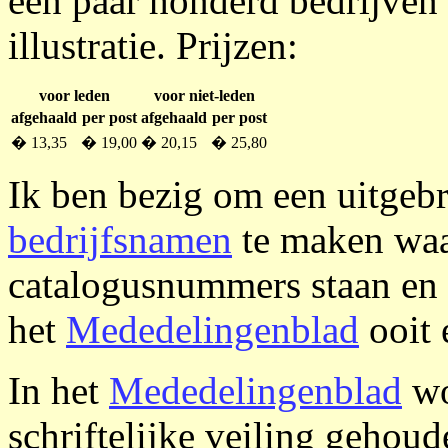
een paar honderd bedrijven
illustratie. Prijzen:
voor leden
voor niet-leden
afgehaald
per post
afgehaald
per post
� 13,35
� 19,00
� 20,15
� 25,80
Ik ben bezig om een uitgeb
bedrijfsnamen
te maken waar
catalogusnummers staan en 
het
Mededelingenblad
ooit 
In het
Mededelingenblad
wo
schriftelijke veiling gehoud