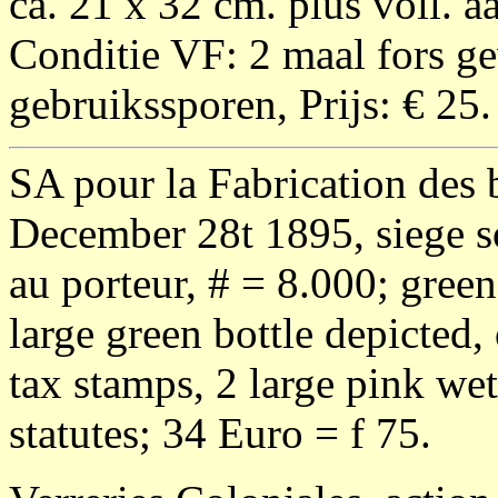
ca. 21 x 32 cm. plus voll. 
Conditie VF: 2 maal fors g
gebruikssporen, Prijs: € 25.
SA pour la Fabrication des b
December 28t 1895, siege so
au porteur, # = 8.000; green
large green bottle depicted,
tax stamps, 2 large pink we
statutes; 34 Euro = f 75.