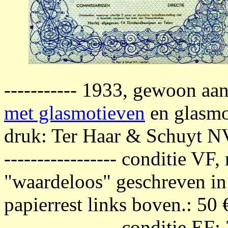
----------- 1933, gewoon aa
met glasmotieven
en glasmot
druk: Ter Haar & Schuyt N
----------------- conditie VF
"waardeloos" geschreven i
papierrest links boven.: 50 
----------------- conditie EF: