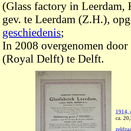
(Glass factory in Leerdam, 
gev. te Leerdam (Z.H.), op
geschiedenis
;
In 2008 overgenomen door 
(Royal Delft) te Delft.
1914, o
ca. 20
zeldz