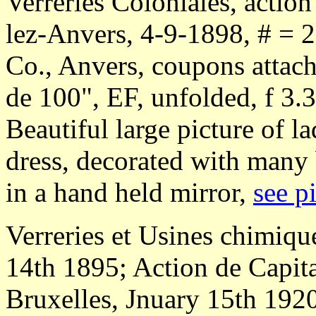
Verreries Coloniales, actio
lez-Anvers, 4-9-1898, # = 2
Co., Anvers, coupons attac
de 100", EF, unfolded, f 3.
Beautiful large picture of l
dress, decorated with many 
in a hand held mirror,
see p
Verreries et Usines chimiqu
14th 1895; Action de Capita
Bruxelles, Jnuary 15th 1920