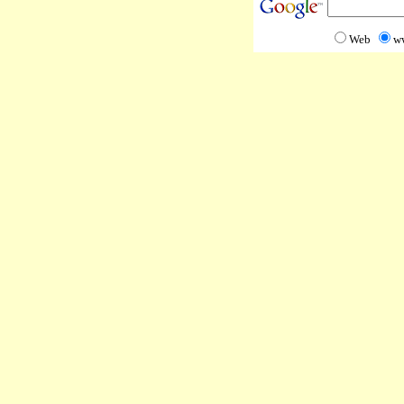
Web
w