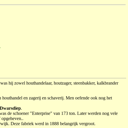
.
 was hij zowel houthandelaar, houtzager, steenbakker, kalkbrander
n houthandel en zagerij en schaverij. Men oefende ook nog het
 Dwarsdiep
.
 was de schoener "Enterprise" van 173 ton. Later werden nog vele
f opgeheven..
ijk. Deze fabriek werd in 1888 belangrijk vergroot.