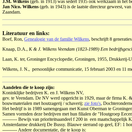
J.M. Wilkens
(geb. in 1913) was sedert 1935 ook werkzaam in het bedr
Jan Nico. Wilkens
(geb. in 1943) is de laatste directeur geweest, 
Zaandam.
Literatuur en links:
Boef, Ron,
Genealogie van de familie Wilkens
, beschrijft 8 generat
Knaap, D.A.,
K & J. Wilkens Veendam (1823-1989) Een bedrijfsgesc
Laan, K. ter, Groninger Encyclopedie, Groningen, 1955, Drukkerij-Uit
Wilkens, J. N., persoonlijke communicatie, 15 februari 2003 en 11 m
Aandelen die te koop zijn:
Koninklijke bedrijven K. en J. Wilkens NV,
gev. te Veendam. De NV werd opgericht in 1929, maar de firma K. & 
bouwmaterialen met houtzagerij / schaverij;
zie foto's
, Dochterondern
Het bedrijf is in 1989 samengegaan met Kunst Oberman te Groningen.
Samen vormden deze bedrijven met hun filialen de "Houtgroep Eece
---------- Bewijs van prioriteitsaandeel f 200 in een maatschappelijk 
Amsterdamse drukkerij De Bussy. Blauwe sierrand op geel, EF: 1 hori
---------- Andere documentatie, die te koop is: