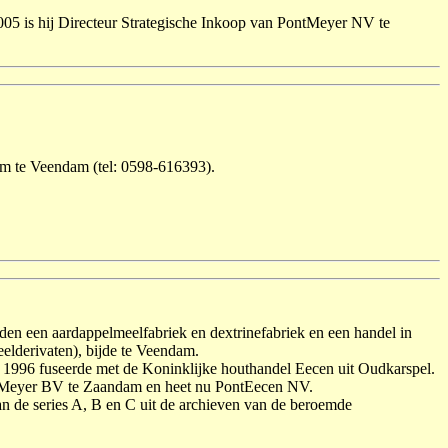
005 is hij Directeur Strategische Inkoop van PontMeyer NV te
m te Veendam (tel: 0598-616393).
rden een aardappelmeelfabriek en dextrinefabriek en een handel in
lderivaten), bijde te Veendam.
 1996 fuseerde met de Koninklijke houthandel Eecen uit Oudkarspel.
ontMeyer BV te Zaandam en heet nu PontEecen NV.
n de series A, B en C uit de archieven van de beroemde