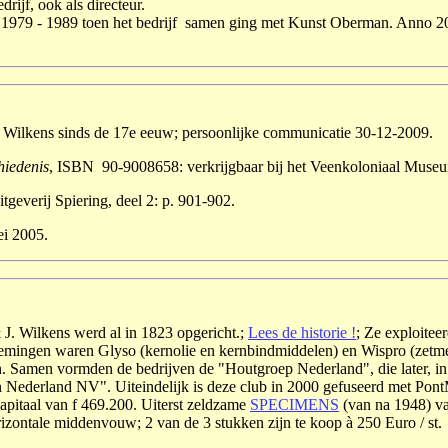
ijf, ook als directeur.
van 1979 - 1989 toen het bedrijf samen ging met Kunst Oberman. Anno 2
ies Wilkens sinds de 17e eeuw; persoonlijke communicatie 30-12-2009.
hiedenis
, ISBN 90-9008658: verkrijgbaar bij het Veenkoloniaal Museu
geverij Spiering, deel 2: p. 901-902.
ei 2005.
J. Wilkens werd al in 1823 opgericht.;
Lees de historie !
; Ze exploitee
emingen waren Glyso (kernolie en kernbindmiddelen) en Wispro (zetmee
 Samen vormden de bedrijven de "Houtgroep Nederland", die later, in
n Nederland NV". Uiteindelijk is deze club in 2000 gefuseerd met P
Kapitaal van f 469.200. Uiterst zeldzame
SPECIMENS
(van na 1948) va
zontale middenvouw; 2 van de 3 stukken zijn te koop à 250 Euro / st.