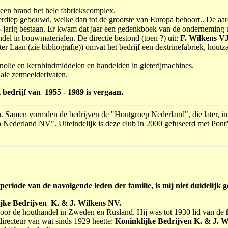
 een brand het hele fabriekscomplex.
erdiep gebouwd, welke dan tot de grootste van Europa behoort.. De aa
jarig bestaan. Er kwam dat jaar een gedenkboek van de onderneming 
el in bouwmaterialen. De directie bestond (toen ?) uit:
F. Wilkens V
r Laan (zie bibliografie)) omvat het bedrijf een dextrinefabriek, houtza
olie en kernbindmiddelen en handelden in gieterijmachines.
le zetmeelderivaten.
t bedrijf van 1955 - 1989 is vergaan.
 Samen vormden de bedrijven de "Houtgroep Nederland", die later, in
 Nederland NV". Uiteindelijk is deze club in 2000 gefuseerd met Po
 periode van de navolgende leden der familie, is mij niet duidelij
ijke Bedrijven K. & J. Wilkens NV.
voor de houthandel in Zweden en Rusland. Hij was tot 1930 lid van de
f
irecteur van wat sinds 1929 heette:
Koninklijke Bedrijven K. & J. 