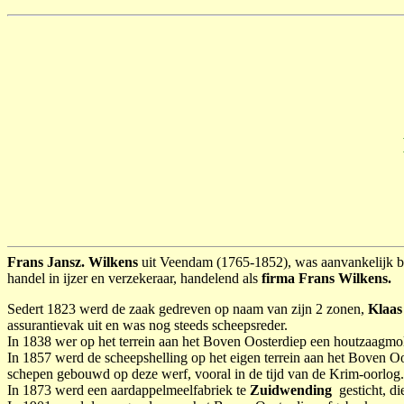
Frans Jansz. Wilkens
uit Veendam (1765-1852), was aanvankelijk boer
handel in ijzer en verzekeraar, handelend als
firma Frans Wilkens.
Sedert 1823 werd de zaak gedreven op naam van zijn 2 zonen,
Klaas
assurantievak uit en was nog steeds scheepsreder.
In 1838 wer op het terrein aan het Boven Oosterdiep een houtzaagmol
In 1857 werd de scheepshelling op het eigen terrein aan het Boven O
schepen gebouwd op deze werf, vooral in de tijd van de Krim-oorlog
In 1873 werd een aardappelmeelfabriek te
Zuidwending
gesticht, di