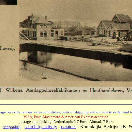
age on explanations, sales conditions, costs of shipping and on
how to order and t
VISA, Euro-Mastercard & American Express accepted
postage and packing: Netherlands 5-7 Euro; Abroad: 7 Euro
search by activity
-
potatoes
-
Koninklijke Bedrijven K. &
e
-
scripophily
-