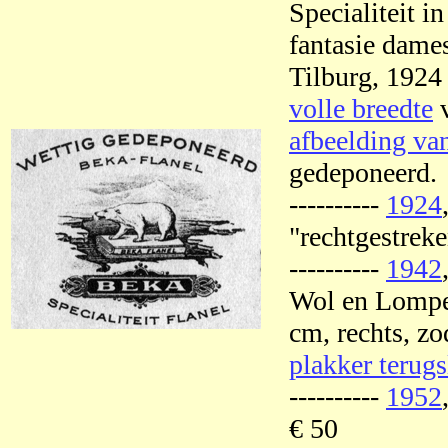
Specialiteit i
fantasie dames
Tilburg, 1924
volle breedte
v
afbeelding van
gedeponeerd.
----------
1924
"rechtgestreke
----------
1942
Wol en Lompen.
cm, rechts, zo
plakker terugs
----------
1952
€ 50