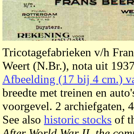
Tricotagefabrieken v/h Fr
Weert (N.Br.), nota uit 1937
Afbeelding (17 bij 4 cm.) v
breedte met treinen en auto
voorgevel. 2 archiefgaten, 
See also
historic stocks
of t
After World War II, the co