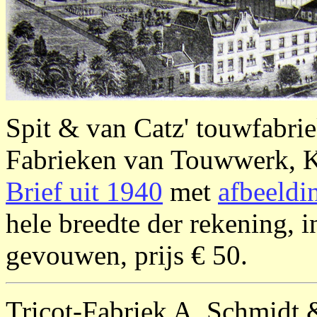
Spit & van Catz' touwfabri
Fabrieken van Touwwerk, K
Brief uit 1940
met
afbeeldi
hele breedte der rekening, i
gevouwen, prijs € 50.
Tricot-Fabriek A. Schmidt