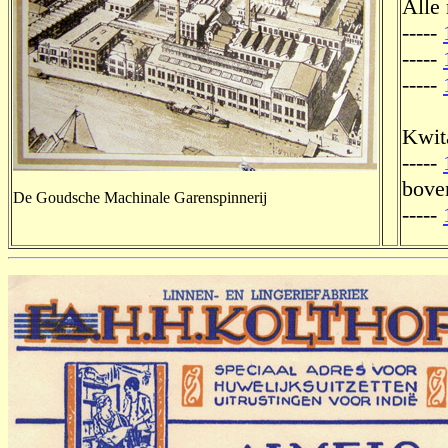
Alle 
-----
-----
-----
Kwita
-----
boven
De Goudsche Machinale Garenspinnerij
-----