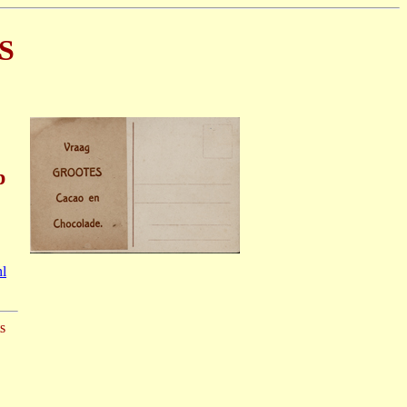
S
p
l
s