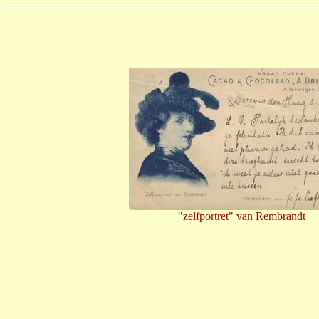
"zelfportret" van Rembrandt