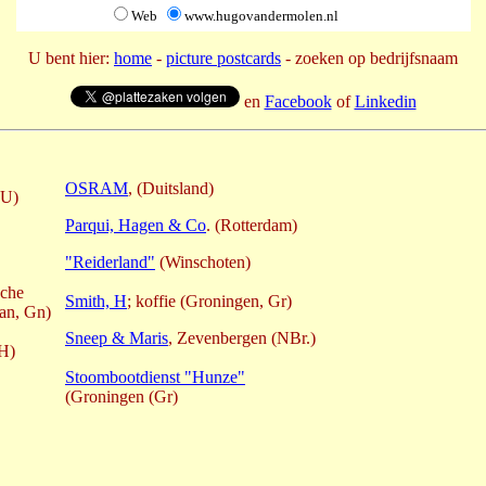
Web
www.hugovandermolen.nl
U bent hier:
home
-
picture postcards
- zoeken op bedrijfsnaam
en
Facebook
of
Linkedin
OSRAM
, (Duitsland)
 U)
Parqui, Hagen & Co
. (Rotterdam)
"Reiderland"
(Winschoten)
sche
Smith, H
; koffie (Groningen, Gr)
an, Gn)
Sneep & Maris
, Zevenbergen (NBr.)
H)
Stoombootdienst "Hunze"
(Groningen (Gr)