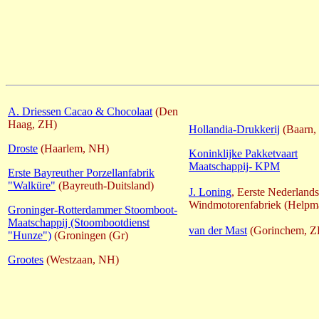
A. Driessen Cacao & Chocolaat
(Den
Haag, ZH)
Hollandia-Drukkerij
(Baarn,
Droste
(Haarlem, NH)
Koninklijke Pakketvaart
Maatschappij- KPM
Erste Bayreuther Porzellanfabrik
"Walküre"
(Bayreuth-Duitsland)
J. Loning
, Eerste Nederland
Windmotorenfabriek (Helpm
Groninger-Rotterdammer Stoomboot-
Maatschappij (Stoombootdienst
van der Mast
(Gorinchem, Z
"Hunze")
(Groningen (Gr)
Grootes
(Westzaan, NH)