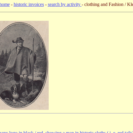
home
-
historic invoices
-
search by activity
- clothing and Fashion / K
ny logo in black / red, showing a man in historic cloths ( i. e. red tails