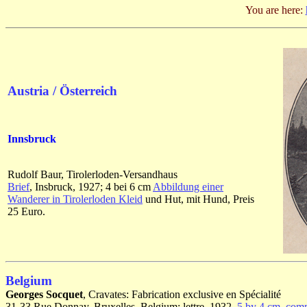
You are here:
Austria / Österreich
Innsbruck
Rudolf Baur, Tirolerloden-Versandhaus
Brief
, Insbruck, 1927; 4 bei 6 cm
Abbildung einer
Wanderer in Tirolerloden Kleid
und Hut, mit Hund, Preis
25 Euro.
Belgium
Georges Socquet
, Cravates: Fabrication exclusive en Spécialité
31-33 Rue Donnay, Bruxelles, Belgium; lettre, 1932,
5 by 4 cm. compa