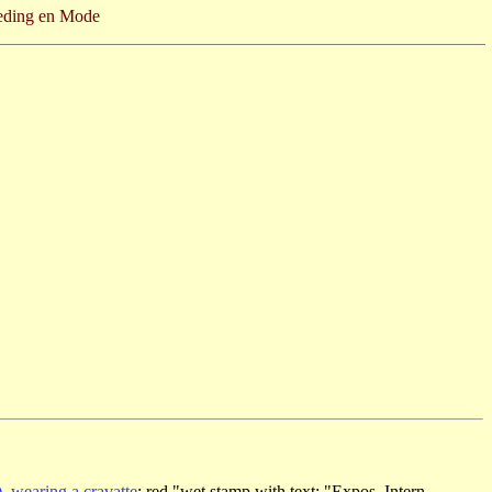
leding en Mode
), wearing a cravatte
; red "wet stamp with text: "Expos. Intern.